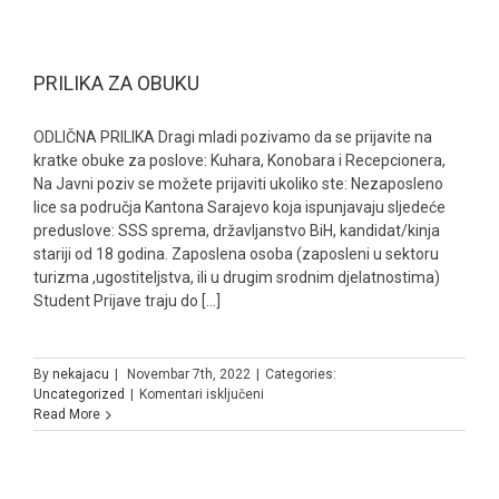
Down
sindromom
PRILIKA ZA OBUKU
ODLIČNA PRILIKA Dragi mladi pozivamo da se prijavite na
kratke obuke za poslove: Kuhara, Konobara i Recepcionera,
Na Javni poziv se možete prijaviti ukoliko ste: Nezaposleno
lice sa područja Kantona Sarajevo koja ispunjavaju sljedeće
preduslove: SSS sprema, državljanstvo BiH, kandidat/kinja
stariji od 18 godina. Zaposlena osoba (zaposleni u sektoru
turizma ,ugostiteljstva, ili u drugim srodnim djelatnostima)
Student Prijave traju do [...]
By
nekajacu
|
Novembar 7th, 2022
|
Categories:
za
Uncategorized
|
Komentari isključeni
PRILIKA
Read More
ZA
OBUKU