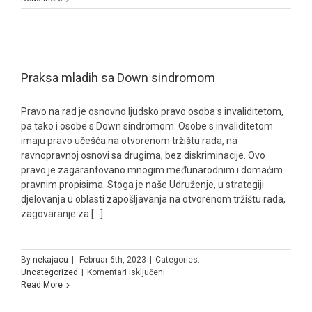
2023
Praksa mladih sa Down sindromom
Pravo na rad je osnovno ljudsko pravo osoba s invaliditetom,
pa tako i osobe s Down sindromom. Osobe s invaliditetom
imaju pravo učešća na otvorenom tržištu rada, na
ravnopravnoj osnovi sa drugima, bez diskriminacije. Ovo
pravo je zagarantovano mnogim međunarodnim i domaćim
pravnim propisima. Stoga je naše Udruženje, u strategiji
djelovanja u oblasti zapošljavanja na otvorenom tržištu rada,
zagovaranje za [...]
By
nekajacu
|
Februar 6th, 2023
|
Categories:
za
Uncategorized
|
Komentari isključeni
Praksa
Read More
mladih
sa