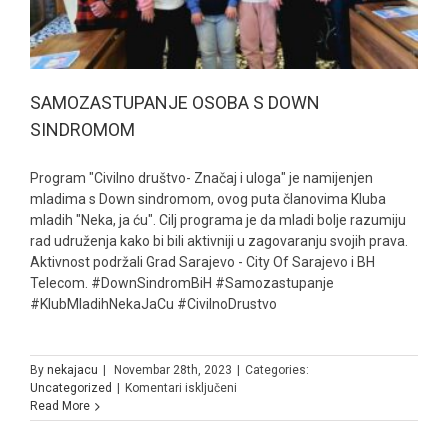
SAMOZASTUPANJE OSOBA S DOWN
SINDROMOM
Program "Civilno društvo- Značaj i uloga" je namijenjen
mladima s Down sindromom, ovog puta članovima Kluba
mladih "Neka, ja ću". Cilj programa je da mladi bolje razumiju
rad udruženja kako bi bili aktivniji u zagovaranju svojih prava.
Aktivnost podržali Grad Sarajevo - City Of Sarajevo i BH
Telecom. #DownSindromBiH #Samozastupanje
#KlubMladihNekaJaCu #CivilnoDrustvo
By
nekajacu
|
Novembar 28th, 2023
|
Categories:
za
Uncategorized
|
Komentari isključeni
SAMOZASTUPANJE
Read More
OSOBA
S