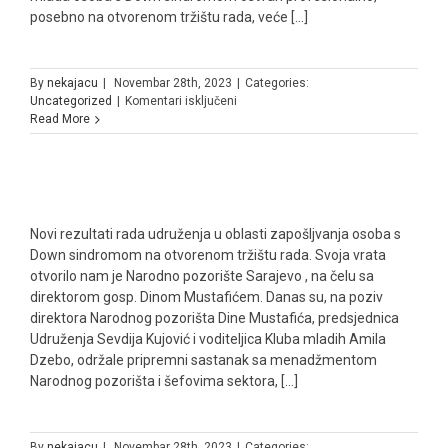
posebno na otvorenom tržištu rada, veće [...]
By
nekajacu
|
Novembar 28th, 2023
|
Categories:
za
Uncategorized
|
Komentari isključeni
Read More
Novi rezultati rada udruženja u oblasti zapošljvanja osoba s
Down sindromom na otvorenom tržištu rada. Svoja vrata
otvorilo nam je Narodno pozorište Sarajevo , na čelu sa
direktorom gosp. Dinom Mustafićem. Danas su, na poziv
direktora Narodnog pozorišta Dine Mustafića, predsjednica
Udruženja Sevdija Kujović i voditeljica Kluba mladih Amila
Dzebo, održale pripremni sastanak sa menadžmentom
Narodnog pozorišta i šefovima sektora, [...]
By
nekajacu
|
Novembar 28th, 2023
|
Categories: