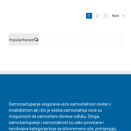
1
2
3
Next
Popular
Recent
Comments
Samozastupanje osigurava veću samostalnost osobe s
invaliditetom ali i što je osoba samostalnija veće su
mogućnosti da samostano donese odluku. Stoga,
samozastupanje i samostalnost su usko povezane i
neodvojive kategorije koje se istovremeno uče, primjenjuju,