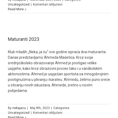
za
Uncategorized
|
Komentari isključeni
Read More
Maturanti 2023
Klub mladih „Neka, ja ću“ ove godine ispraća dva maturanta.
Danas predstavljamo Ahmeda Mašetića. Kroz svoje
srednjoškolsko obrazovanje Ahmed je postigao velike
uspjehe, kako kroz obrazovni proces tako i u vanškolskim
aktivnostima. Ahmed je uspješan sportista sa mnogobrojnim
postignućima u plivanju i karateu. Ahmedu, želimo puno sreće
u sticanju novih iskustava. Ahmede, sretno u novim
pobjedama.
By
nekajacu
|
Maj 8th, 2023
|
Categories:
za
Uncategorized
|
Komentari isključeni
Maturanti
Read More