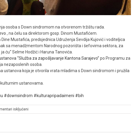
vanja osoba s Down sindromom na otvorenom tržištu rada.
evo
, na čelu sa direktorom gosp. Dinom Mustafićem.
Dine Mustafića, predsjednica Udruženja Sevdija Kujović i voditeljica
anak sa menadžmentom Narodnog pozorišta i šefovima sektora, za
 ja ću“ Selme Hodžić i Haruna Tanovića.
ustanova “Služba za zapošljavanje Kantona Sarajevo”
po Programu za
ija nezaposlenih osoba.
rna ustanova koja je otvorila vrata mladima s Down sindromom i pružila
im kulturnim ustanovama.
cu
#downsindrom
#kulturapripadaimeni
#bih
za
mentari isključeni