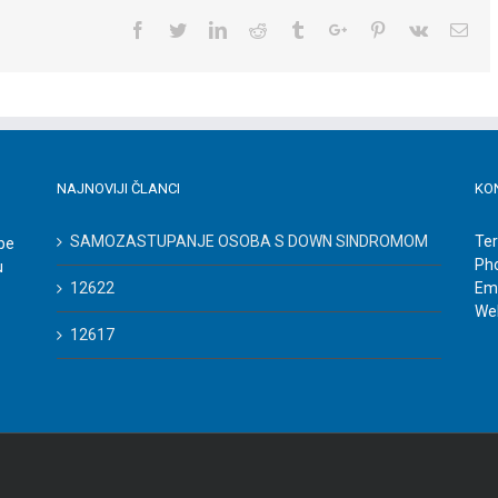
Facebook
Twitter
Linkedin
Reddit
Tumblr
Google+
Pinterest
Vk
Ema
NAJNOVIJI ČLANCI
KO
SAMOZASTUPANJE OSOBA S DOWN SINDROMOM
Ter
be
Ph
u
12622
Ema
We
12617