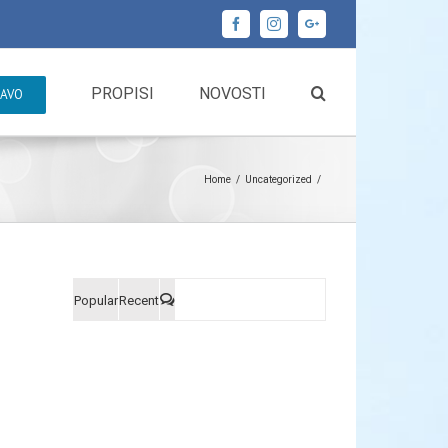
Facebook
Instagram
Google+
PROPISI
NOVOSTI
RAVO
Home
/
Uncategorized
/
Popular
Recent
Comments