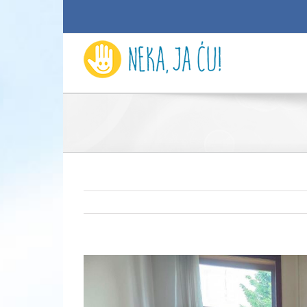
View
Larger
Image