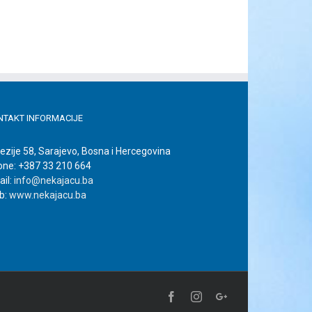
il
NTAKT INFORMACIJE
ezije 58, Sarajevo, Bosna i Hercegovina
one: +387 33 210 664
il:
info@nekajacu.ba
b:
www.nekajacu.ba
Facebook
Instagram
Google+