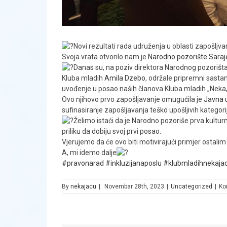
Novi rezultati rada udruženja u oblasti zapošlj
Svoja vrata otvorilo nam je
Narodno pozorište Saraj
Danas su, na poziv direktora Narodnog pozorišta 
Kluba mladih
Amila Dzebo
, održale pripremni sast
uvođenje u posao naših članova Kluba mladih „Neka,
Ovo njihovo prvo zapošljavanje omugućila je
Javna 
sufinasiranje zapošljavanja teško upošljivih kategor
Želimo istaći da je Narodno pozoriše prva kultu
priliku da dobiju svoj prvi posao.
Vjerujemo da će ovo biti motivirajući primjer ostal
A, mi idemo dalje
#pravonarad
#inkluzijanaposlu
#klubmladihnekaja
By
nekajacu
|
Novembar 28th, 2023
|
Uncategorized
|
Ko