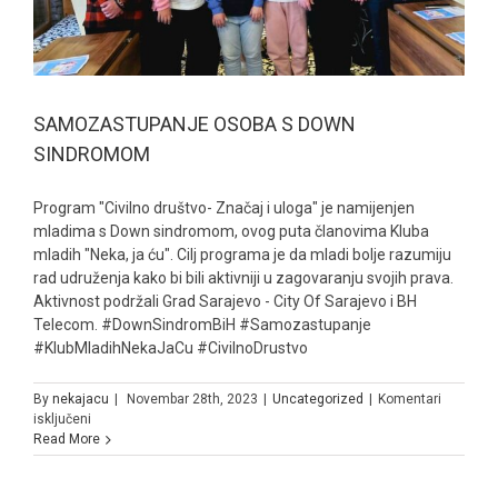
SAMOZASTUPANJE OSOBA S DOWN
SINDROMOM
Program "Civilno društvo- Značaj i uloga" je namijenjen
mladima s Down sindromom, ovog puta članovima Kluba
mladih "Neka, ja ću". Cilj programa je da mladi bolje razumiju
rad udruženja kako bi bili aktivniji u zagovaranju svojih prava.
Aktivnost podržali Grad Sarajevo - City Of Sarajevo i BH
Telecom. #DownSindromBiH #Samozastupanje
#KlubMladihNekaJaCu #CivilnoDrustvo
By
nekajacu
|
Novembar 28th, 2023
|
Uncategorized
|
Komentari
za
isključeni
SAMOZASTUPANJE
Read More
OSOBA
S