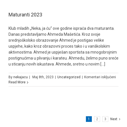
Maturanti 2023
Klub mladih „Neka, ja ću“ ove godine ispraća dva maturanta.
Danas predstavljamo Ahmeda Mašetića. Kroz svoje
srednjoškolsko obrazovanje Ahmed je postigao velike
uspjehe, kako kroz obrazovni proces tako i u vanškolskim
aktivnostima. Ahmed je uspješan sportista sa mnogobrojnim
postignućima u plivanju i karateu. Ahmedu, želimo puno sreće
u sticanju novih iskustava. Ahmede, sretno u novim [...]
za
By
nekajacu
|
Maj 8th, 2023
|
Uncategorized
|
Komentari isključeni
Matura
Read More
2023
1
2
3
Next