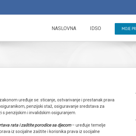
NASLOVNA
IDSO
MOJE P
zakonom uređuje se: sticanje, ostvarivanje i prestanak prava
 osiguranikom, penzijski staž, osiguravanje sredstava za
zi s penzijskim i invalidskim osiguranjem.
rtava rata i zaštite porodice sa djecom
– uređuje temelje
prava iz socijalne zaštite i korisnika prava iz socijalne