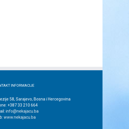
NTAKT INFORMACIJE
ezije 58, Sarajevo, Bosna i Hercegovina
one: +387 33 210 664
il:
info@nekajacu.ba
b:
www.nekajacu.ba