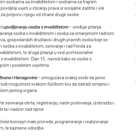
aslim osobama sa invaliditetom i osobama sa trajnim
oljniji uvjeti u sticanju prava iz socijalne zaštite i viši
za potporu i njegu od strane druge osobe.
u i upošljavanju osoba s invaliditetom
– uređuje pitanja
šljavanja osoba s invaliditetom i osoba sa smanjenom radnom
va, gospodarskih društava i drugih pravnih osoba koje se
 osoba s invaliditetom, osnivanje i rad Fonda za
nvaliditetom, te druga pitanja u vezi profesionalne
a s invaliditetom. Član 15. navodi kako se osobe s
 općim i posebnim uvjetima.
 Bosne i Hercegovine
– omogućava svakoj osobi da javno
 nudi mogućnost svakom fizičkom licu da zatraži izmjenu i
rolom javnog organa.
te osnivanja obrta, registraciju, način poslovanja, izobrazbu i
brta i nadzor nad njime.
iniše koncept male privrede, programiranje i realizovanje
m, te kaznene odredbe.