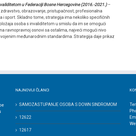
nvaliditetom u Federaciji Bosne Hercegovine (2016.-2021.)
–
zdravstvo, obrazovanje, pristupačnost, profesionalna
ura i sport. Skladno tome, strategija ima nekoliko specifičnih
i položaja osoba s invaliditetom u smislu da im se omogući
 na ravnopravnoj osnovi sa ostalima, najveći mogući nivo
 usvojenim međunarodnim standardima. Strategija daje prikaz
NAJNOVIJI ČLANCI
KO
SAMOZASTUPANJE OSOBA S DOWN SINDROMOM
Ter
be
Ph
u
12622
Ema
We
12617