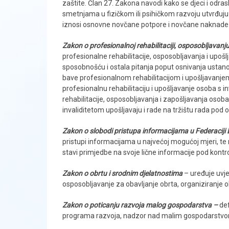
zaštite. Član 27. Zakona navodi kako se djeci i odr
smetnjama u fizičkom ili psihičkom razvoju utvrđuju pov
iznosi osnovne novčane potpore i novčane naknade 
Zakon o profesionalnoj rehabilitaciji, osposobljavanj
profesionalne rehabilitacije, osposobljavanja i upo
sposobnošću i ostala pitanja poput osnivanja ustano
bave profesionalnom rehabilitacijom i upošljavanjem
profesionalnu rehabilitaciju i upošljavanje osoba s i
rehabilitacije, osposobljavanja i zapošljavanja osob
invaliditetom upošljavaju i rade na tržištu rada pod
Zakon o slobodi pristupa informacijama u Federaciji
pristupi informacijama u najvećoj mogućoj mjeri, te
stavi primjedbe na svoje lične informacije pod kont
Zakon o obrtu i srodnim djelatnostima
– uređuje uvje
osposobljavanje za obavljanje obrta, organiziranje o
Zakon o poticanju razvoja malog gospodarstva –
def
programa razvoja, nadzor nad malim gospodarstvo