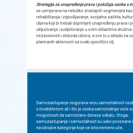
Strategija za unapređenje prava i položaja osoba s i
se usmjerava na nekoliko značajnih segmenata kao 
rehabilitacija i zapošljavanje, socijalna zaštita, kult
ciljeva koji bi trebali doprinijeti unapređenju prava 
uključivanje i sudjelovanje u svim oblastima društva
nezavisnosti i sloboda izbora, a sve to u skladu sa
planiranih aktivnosti za svaki specifični cilj.
Samozastupanje osigurava veću samostalnost oso
s invaliditetom ali i što je osoba samostalnija veće s
mogućnosti da samostano donese odluku. Stoga,
samozastupanje i samostalnost su usko povezane i
neodvojive kategorije koje se istovremeno uče,