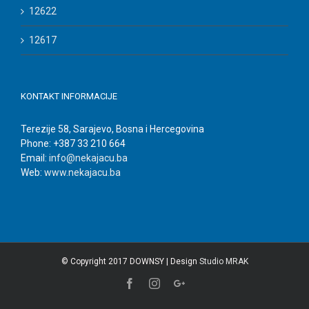
12622
12617
KONTAKT INFORMACIJE
Terezije 58, Sarajevo, Bosna i Hercegovina
Phone: +387 33 210 664
Email:
info@nekajacu.ba
Web:
www.nekajacu.ba
© Copyright 2017 DOWNSY | Design
Studio MRAK
Facebook
Instagram
Google+