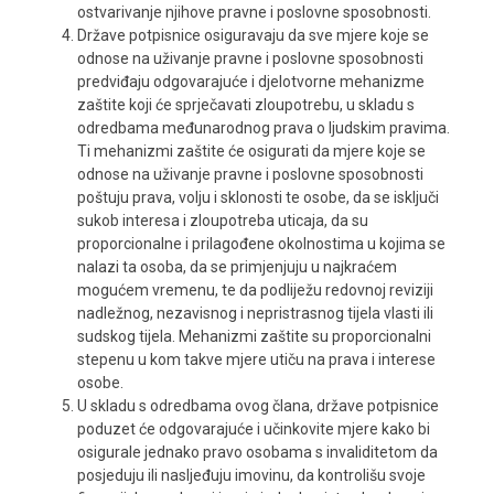
ostvarivanje njihove pravne i poslovne sposobnosti.
Države potpisnice osiguravaju da sve mjere koje se
odnose na uživanje pravne i poslovne sposobnosti
predviđaju odgovarajuće i djelotvorne mehanizme
zaštite koji će sprječavati zloupotrebu, u skladu s
odredbama međunarodnog prava o ljudskim pravima.
Ti mehanizmi zaštite će osigurati da mjere koje se
odnose na uživanje pravne i poslovne sposobnosti
poštuju prava, volju i sklonosti te osobe, da se isključi
sukob interesa i zloupotreba uticaja, da su
proporcionalne i prilagođene okolnostima u kojima se
nalazi ta osoba, da se primjenjuju u najkraćem
mogućem vremenu, te da podliježu redovnoj reviziji
nadležnog, nezavisnog i nepristrasnog tijela vlasti ili
sudskog tijela. Mehanizmi zaštite su proporcionalni
stepenu u kom takve mjere utiču na prava i interese
osobe.
U skladu s odredbama ovog člana, države potpisnice
poduzet će odgovarajuće i učinkovite mjere kako bi
osigurale jednako pravo osobama s invaliditetom da
posjeduju ili nasljeđuju imovinu, da kontrolišu svoje