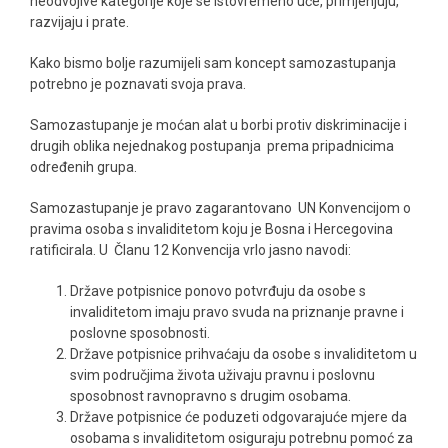
neodvojive kategorije koje se istovremeno uče, primjenjuju,
razvijaju i prate.
Kako bismo bolje razumijeli sam koncept samozastupanja
potrebno je poznavati svoja prava.
Samozastupanje je moćan alat u borbi protiv diskriminacije i
drugih oblika nejednakog postupanja prema pripadnicima
određenih grupa.
Samozastupanje je pravo zagarantovano UN Konvencijom o
pravima osoba s invaliditetom koju je Bosna i Hercegovina
ratificirala. U Članu 12 Konvencija vrlo jasno navodi:
Države potpisnice ponovo potvrđuju da osobe s
invaliditetom imaju pravo svuda na priznanje pravne i
poslovne sposobnosti.
Države potpisnice prihvaćaju da osobe s invaliditetom u
svim područjima života uživaju pravnu i poslovnu
sposobnost ravnopravno s drugim osobama.
Države potpisnice će poduzeti odgovarajuće mjere da
osobama s invaliditetom osiguraju potrebnu pomoć za