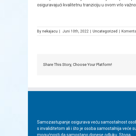
osiguravajući kvalitetnu tranziciju u ovom vrlo važn
By
nekajacu
|
Juni 10th, 2022
|
Uncategorized
|
Komentar
Share This Story, Choose Your Platform!
Samozastupanje osigurava veću samostalnost oso
s invaliditetom ali i što je osoba samostalnija veće s
mogućnosti da samostano donese odluku. Stoga,