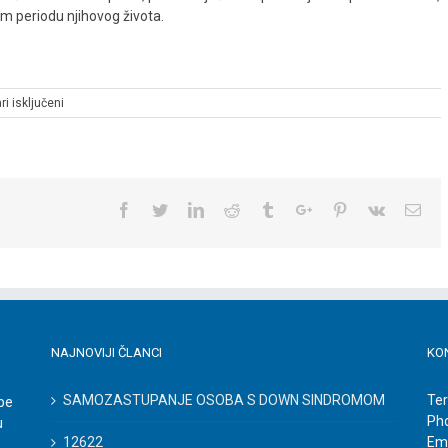
om periodu njihovog života.
za
i isključeni
Nova
radna
iskustva
Facebook
Twitter
Linkedin
Reddit
Tumblr
Google+
Pinterest
Vk
Ema
NAJNOVIJI ČLANCI
KO
SAMOZASTUPANJE OSOBA S DOWN SINDROMOM
Ter
be
Ph
u
12622
Ema