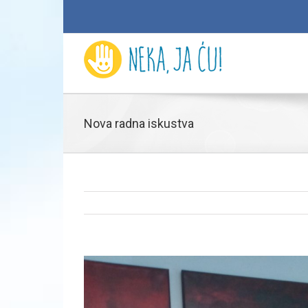
Nova radna iskustva
View
Larger
Image