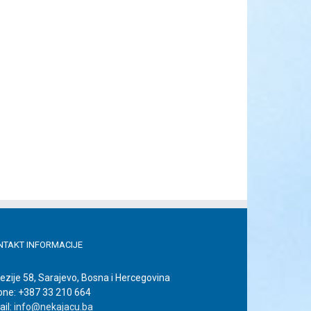
il
NTAKT INFORMACIJE
ezije 58, Sarajevo, Bosna i Hercegovina
one: +387 33 210 664
il:
info@nekajacu.ba