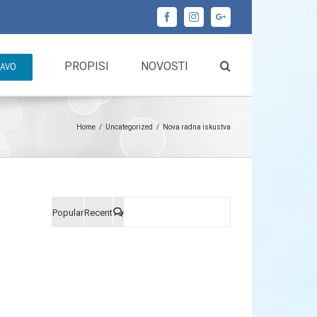
Facebook
Instagram
Google+
PROPISI
NOVOSTI
RAVO
Home
/
Uncategorized
/
Nova radna iskustva
Popular
Recent
Comments