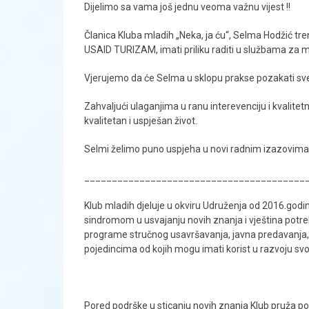
Dijelimo sa vama još jednu veoma važnu vijest !!
Članica Kluba mladih „Neka, ja ću“, Selma Hodžić t
USAID TURIZAM, imati priliku raditi u službama za ma
Vjerujemo da će Selma u sklopu prakse pozakati sve 
Zahvaljući ulaganjima u ranu interevenciju i kvalite
kvalitetan i uspješan život.
Selmi želimo puno uspjeha u novi radnim izazovima
________________________________________
Klub mladih djeluje u okviru Udruženja od 2016.godi
sindromom u usvajanju novih znanja i vještina potr
programe stručnog usavršavanja, javna predavanja, ra
pojedincima od kojih mogu imati korist u razvoju svoje
Pored podrške u sticanju novih znanja Klub pruža po