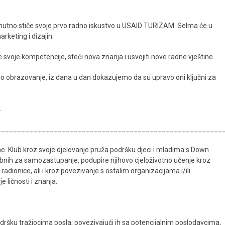
renutno stiče svoje prvo radno iskustvo u USAID TURIZAM. Selma će u
rketing i dizajin.
svoje kompetencije, steći nova znanja i usvojiti nove radne vještine.
tno obrazovanje, iz dana u dan dokazujemo da su upravo oni ključni za
.
________________________________________________________
ne. Klub kroz svoje djelovanje pruža podršku djeci i mladima s Down
ebnih za samozastupanje, podupire njihovo cjeloživotno učenje kroz
dionice, ali i kroz povezivanje s ostalim organizacijama i/ili
 ličnosti i znanja.
dršku tražiocima posla, povezivajući ih sa potencijalnim poslodavcima,