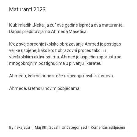
Maturanti 2023
Klub mladih „Neka, ja ću“ ove godine ispraća dva maturanta.
Danas predstavljamo Ahmeda Mašetića.
Kroz svoje srednjoškolsko obrazovanje Ahmed je postigao
velike uspjehe, kako kroz obrazovni proces tako i u
vanškolskim aktivnostima. Ahmed je uspješan sportista sa
mnogobrojnim postignućima u plivanju i karateu.
Ahmedu, želimo puno sreće u sticanju novih iskustava.
Ahmede, sretno u novim pobjedama.
za
By
nekajacu
|
Maj 8th, 2023
|
Uncategorized
|
Komentari isključeni
Matura