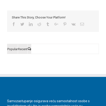
2023
Share This Story, Choose Your Platform!
Facebook
Twitter
Linkedin
Reddit
Tumblr
Google+
Pinterest
Vk
Email
Popular
Recent
Comments
Samozastupanje osigurava veću samostalnost osobe s