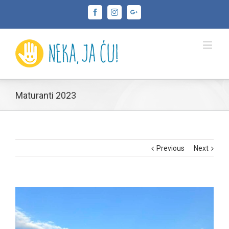
Facebook
Instagram
Google+
Maturanti 2023
Previous
Next
View
Larger
Image