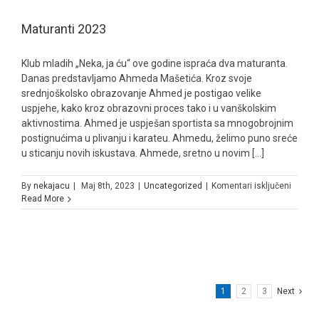
Maturanti 2023
Klub mladih „Neka, ja ću“ ove godine ispraća dva maturanta.
Danas predstavljamo Ahmeda Mašetića. Kroz svoje
srednjoškolsko obrazovanje Ahmed je postigao velike
uspjehe, kako kroz obrazovni proces tako i u vanškolskim
aktivnostima. Ahmed je uspješan sportista sa mnogobrojnim
postignućima u plivanju i karateu. Ahmedu, želimo puno sreće
u sticanju novih iskustava. Ahmede, sretno u novim [...]
za
By
nekajacu
|
Maj 8th, 2023
|
Uncategorized
|
Komentari isključeni
Matura
Read More
2023
1
2
3
Next