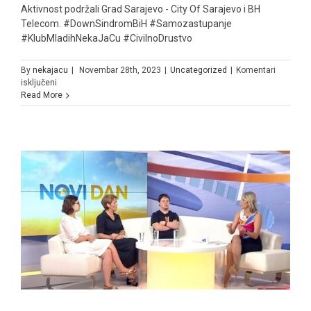
Aktivnost podržali Grad Sarajevo - City Of Sarajevo i BH
Telecom. #DownSindromBiH #Samozastupanje
#KlubMladihNekaJaCu #CivilnoDrustvo
By
nekajacu
|
Novembar 28th, 2023
|
Uncategorized
|
Komentari
za
isključeni
SAMOZASTUPANJE
Read More
OSOBA
S
DOWN
SINDROMOM