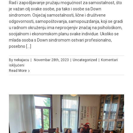
Rad i zapošljavanje pružaju mogućnost za samostalnost, što
je važan cilj svake osobe, pa tako i osobe sa Down
sindromom. Osjećaj samostalnosti, lične i društvene
odgovornosti, samopoštovanja, samopouzdanja, koji se gradi
u radnom okruženju ima neprocjenjiv značaj na psihološkom,
socijalnom i ekonomskom planu svake individue. Ukoliko se
mlada osoba s Down sindromom ostvari profesionalno,
posebno [...]
By
nekajacu
|
Novembar 28th, 2023
|
Uncategorized
|
Komentari
za
isključeni
Read More