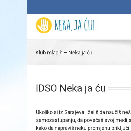
Klub mladih – Neka ja ću
IDSO Neka ja ću
Ukoliko si iz Sarajeva i želiš da naučiš ne
samozastupanju, da povećaš svoj medijs
kako da napraviš neku promjenu priključi 