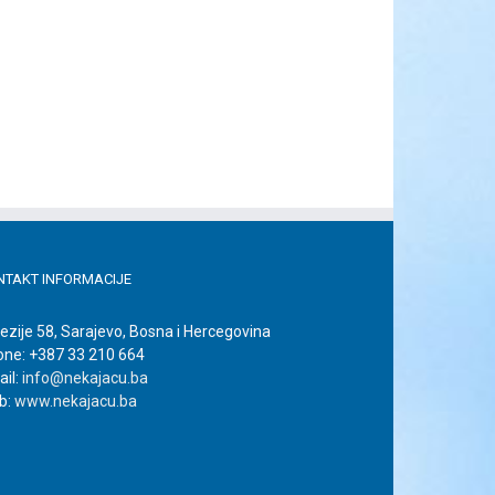
NTAKT INFORMACIJE
ezije 58, Sarajevo, Bosna i Hercegovina
one: +387 33 210 664
il:
info@nekajacu.ba
b:
www.nekajacu.ba