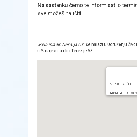
Na sastanku ćemo te informisati o termin
sve možeš naučiti.
„Klub mladih Neka, ja ću“
se nalazi u Udruženju Živ
u Sarajevu, u ulici Terezije 58.
NEKA JA ĆU!
Terezije 58, Sa