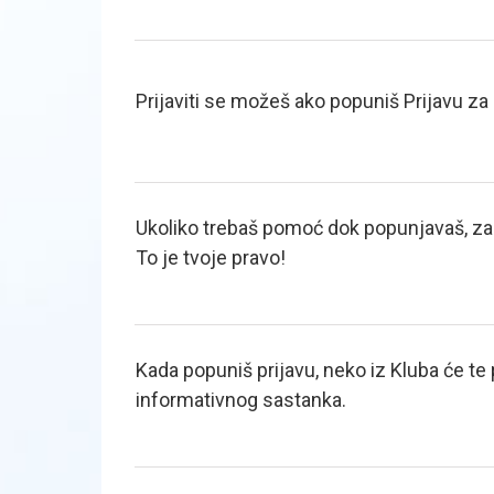
Prijaviti se možeš ako popuniš Prijavu za
Ukoliko trebaš pomoć dok popunjavaš, za
To je tvoje pravo!
Kada popuniš prijavu, neko iz Kluba će te 
informativnog sastanka.