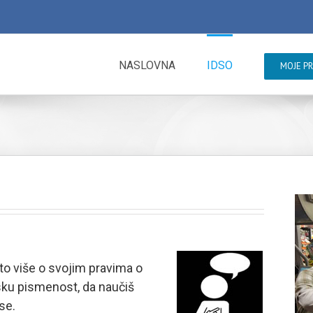
NASLOVNA
IDSO
MOJE P
što više o svojim pravima o
ku pismenost, da naučiš
se.