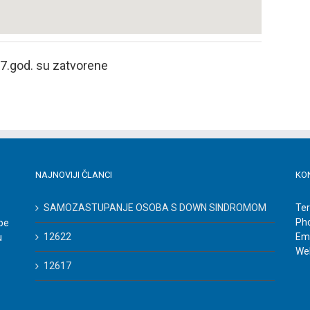
17.god. su zatvorene
NAJNOVIJI ČLANCI
KO
SAMOZASTUPANJE OSOBA S DOWN SINDROMOM
Ter
Ph
be
12622
Ema
u
We
12617