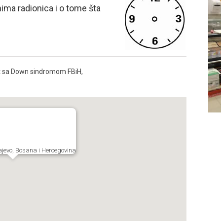
ima radionica i o tome šta
ot sa Down sindromom FBiH,
rajevo, Bosana i Hercegovina