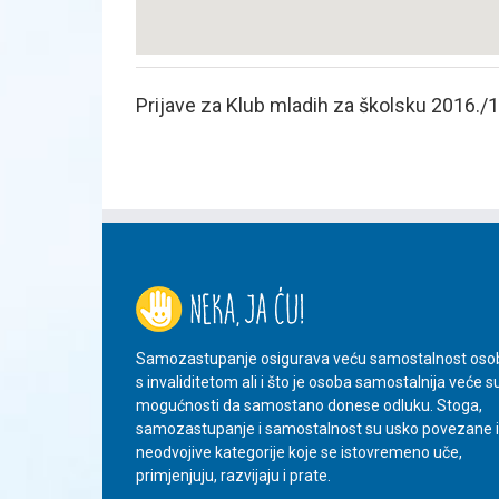
Prijave za Klub mladih za školsku 2016./
Samozastupanje osigurava veću samostalnost oso
s invaliditetom ali i što je osoba samostalnija veće s
mogućnosti da samostano donese odluku. Stoga,
samozastupanje i samostalnost su usko povezane i
neodvojive kategorije koje se istovremeno uče,
primjenjuju, razvijaju i prate.